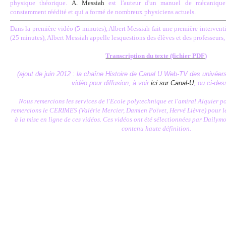
physique théorique.
A. Messiah
est l'auteur d'un manuel de mécaniqu
constamment réédité et qui a formé de nombreux physiciens actuels.
Dans la première vidéo (5 minutes), Albert Messiah fait une première interven
(25 minutes), Albert Messiah appelle lesquestions des élèves et des professeurs,
Transcription du texte (fichier PDF)
(ajout de juin 2012 : la chaîne Histoire de Canal U Web-TV des univéers
vidéo pour diffusion, à voir
ici sur Canal-U
, ou ci-de
Nous remercions les services de l'Ecole polytechnique et l'amiral Alquier po
remercions le CERIMES (Valérie Mercier, Damien Poïvet, Hervé Lièvre) pour l
à la mise en ligne de ces vidéos. Ces vidéos ont été sélectionnées par Dailym
contenu haute définition.