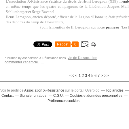
L'association X-Résistance s'attriste du décès de Henri Lerognon (X39),
membr
en même temps que les quatre compagnons de la Libération Jacques Maill
Schlumberger et Serge Ravanel.
Henri Lerognon, ancien déporté, officier de la Légion d'Honneur, était préside
des déportés du camp de Flossenburg.
(voir la mention de H. Lerognon sur notre
panneau
"Les F
Repost
0
vie de l'association
Published by Association X-Résistance
dans
commenter cet article
…
<<
<
1
2
3
4
5
6
7
>
>>
Voir le profil de
Association X-Résistance
sur le portail Overblog
Top articles
Contact
Signaler un abus
C.G.U.
Cookies et données personnelles
Préférences cookies