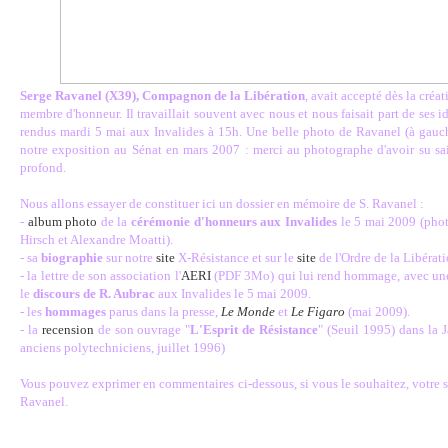
Serge Ravanel (X39), Compagnon de la Libération
, avait accepté dès la créat
membre d'honneur. Il travaillait souvent avec nous et nous faisait part de ses i
rendus mardi 5 mai aux Invalides à 15h. Une belle photo de Ravanel (à gauche
notre exposition au Sénat en mars 2007 : merci au photographe d'avoir su sais
profond.
Nous allons essayer de constituer ici un dossier en mémoire de S. Ravanel :
-
album photo
de la
cérémonie d'honneurs aux Invalides
le 5 mai 2009 (pho
Hirsch et Alexandre Moatti).
- sa
biographie
sur notre
site
X-Résistance et sur le
site
de l'Ordre de la Libérati
- la lettre de son association l'
AERI
(PDF 3Mo) qui lui rend hommage, avec une b
le
discours de R. Aubrac
aux Invalides le 5 mai 2009.
- les
hommages
parus dans la presse,
Le Monde
et
Le Figaro
(mai 2009).
- la
recension
de son ouvrage "
L'Esprit de Résistance
" (Seuil 1995) dans la 
anciens polytechniciens, juillet 1996)
Vous pouvez exprimer en commentaires ci-dessous, si vous le souhaitez, votre 
Ravanel.