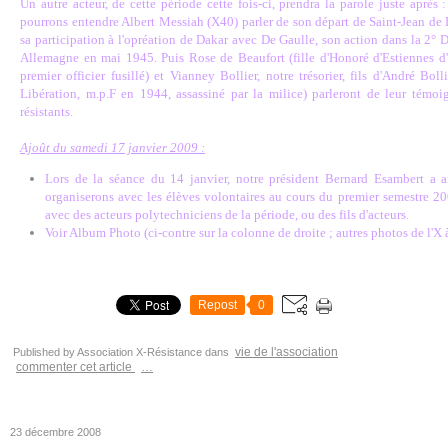
Un autre acteur, de cette période cette fois-ci, prendra la parole juste après
pourrons entendre Albert Messiah (X40) parler de son départ de Saint-Jean de
sa participation à l'opréation de Dakar avec De Gaulle, son action dans la 2°
Allemagne en mai 1945. Puis Rose de Beaufort (fille d'Honoré d'Estiennes d
premier officier fusillé) et Vianney Bollier, notre trésorier, fils d'André B
Libération, m.p.F en 1944, assassiné par la milice) parleront de leur témoi
résistants.
Ajoût du samedi 17 janvier 2009 :
Lors de la séance du 14 janvier, notre président Bernard Esambert a
organiserons avec les élèves volontaires au cours du premier semestre 200
avec des acteurs polytechniciens de la période, ou des fils d'acteurs.
Voir Album Photo (ci-contre sur la colonne de droite ; autres photos de l'X 
Repost
0
vie de l'association
Published by Association X-Résistance
dans
commenter cet article
…
23 décembre 2008