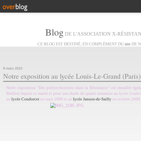
Blog
DE L'ASSOCIATION X-RÉSISTAN
CE BLOG EST DESTINÉ, EN COMPLÉMENT DU
site
DE N
8 mars 2010
Notre exposition au lycée Louis-Le-Grand (Paris
Notre exposition "Des polytechniciens dans la Résistance" est installée (grâ
Bollier) depuis ce matin et pour une durée de quatre semaines au lycée Louis
au
lycée Condorcet
en mars 2008 et au
lycée Janson-de-Sailly
en octobre 2009.