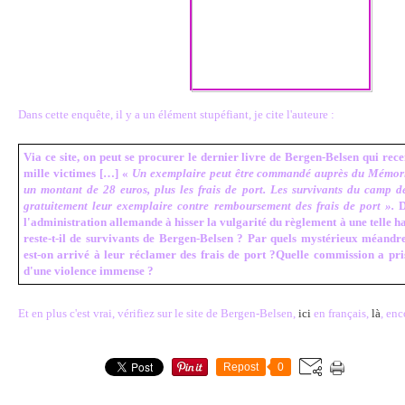
Dans cette enquête, il y a un élément stupéfiant, je cite l'auteure :
Via ce site, on peut se procurer le dernier livre de Bergen-Belsen qui rec
mille victimes […] «
Un exemplaire peut être commandé auprès du Mémori
un montant de 28 euros, plus les frais de port. Les survivants du camp d
gratuitement leur exemplaire contre remboursement des frais de port ».
D'
l'administration allemande à hisser la vulgarité du règlement à une telle 
reste-t-il de survivants de Bergen-Belsen ? Par quels mystérieux méandre
est-on arrivé à leur réclamer des frais de port ?Quelle commission a pri
d'une violence immense ?
Et en plus c'est vrai, vérifiez sur le site de Bergen-Belsen,
ici
en français,
là
, en
Repost
0