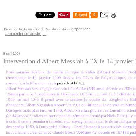
Repost
0
disparitions
Published by Association X-Résistance
dans
commenter cet article
…
9 avril 2009
Intervention d'Albert Messiah à l'X le 14 janvier
Nous sommes heureux de mettre en ligne la vidéo d'Albert Messiah (X-M
témoignage le 14 janvier 2009 devant les élèves de Polytechnique, au co
consacrée à la Résistance (voir
précédent billet
).
Albert Messiah s'est engagé avec son frère André (X40 aussi, décédé en 2006) d
1940, a participé à l'opération de Dakar avec De Gaulle ; puis il a été chef de s
1945, en mai 1945 il prend avec sa section le repaire du Berghof de Hitle
d'anecdote, Albert Messiah a rapporté la règle de Hitler qu'il a donnée au Musée 
Quelques mois plus tard, en 1946, Albert Messiah poursuit sa formation scient
for Advanced Studies
) en participant au séminaire donné par Niels Bohr (il y c
à cela, il sera le premier à introduire un enseignement valable de mécanique 
des années 1950, à l'université d'Orsay . Parallèlement à ses activités d'ense
nouvellement créé, où avec Claude Bloch (X-Mines 42, décédé en 1971) il part