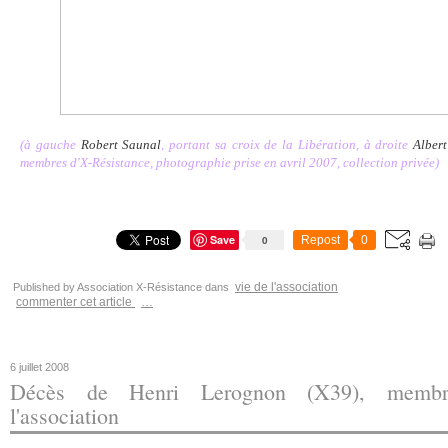
(à gauche
Robert Saunal
, portant sa croix de la Libération, à droite
Alber
membres d'X-Résistance, photographie prise en avril 2007, collection privée)
Save
0
Repost
0
vie de l'association
Published by Association X-Résistance
dans
commenter cet article
…
6 juillet 2008
Décès de Henri Lerognon (X39), membr
l'association