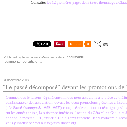
Consulter
les 12 premières pages de la thèse (hommage à Clau
Repost
0
documents
Published by Association X-Résistance
dans
commenter cet article
…
31 décembre 2008
"Le passé décomposé" devant les promotions de 
Comme nous le faisons régulièrement, nous nous associons à la pièce de théât
administrateur de l'association, devant les deux promotions présentes à l'Écol
("
Le Passé décomposé, 1940-1945
"), composée de citations et témoignages lus p
sur les années noires, la résistance intérieure, l'action du Général de Gaulle et
donnée le mercredi 14 janvier à 18h à l'amphithéâtre Henri Poincaré à l'éco
vous y inscrire par mél à info@xresistance.org).