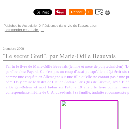
Repost
0
vie de l'association
Published by Association X-Résistance
dans
commenter cet article
…
2 octobre 2009
"Le secret Gretl", par Marie-Odile Beauvais
J'ai lu le livre de Marie-Odile Beauvais (femme et mère de polytechnicien) "
L
paraître chez Fayard. Ce n'est pas un coup d'essai puisqu'elle a déjà écrit six
comme une enquête en Allemagne sur une fille qu'elle ne connut pas d'une p
père. On y croise le destin de Claude Anduze-Faris (fils de Gustave, 1892-1965
à Bergen-Belsen et mort là-bas en 1945 à 19 ans : le livre contient auss
correspondante inédite de C. Anduze-Faris à sa famille, traduite et commentée pa